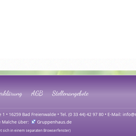
erklärung
AGB
Stellenangebote
1 • 16259 Bad Freienwalde • Tel. (0 33 44) 42 97 80 • E-Mail:
info@
e Malche über:
Gruppenhaus.de
t sich in einem separaten Browserfenster)