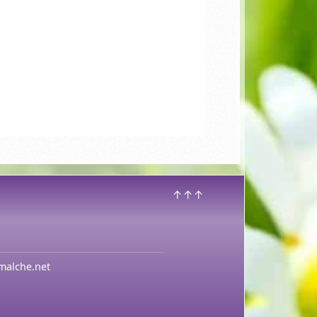
↑↑↑
malche.net