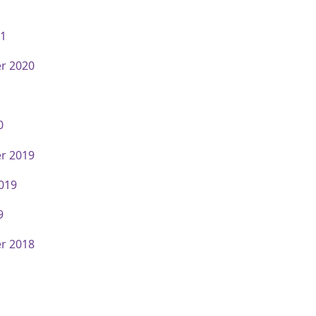
21
r 2020
lche …
0
r 2019
2019
9
r 2018