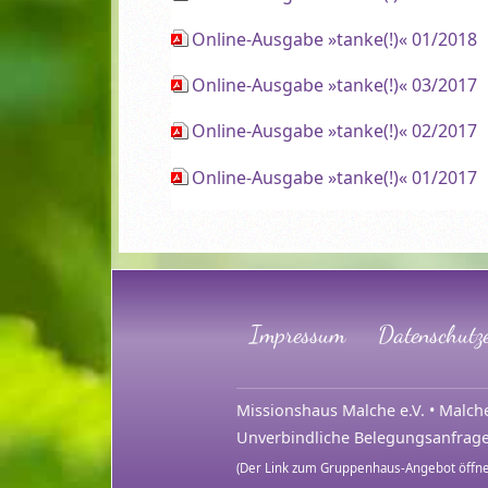
Online-Ausgabe »tanke(!)« 01/2018
Online-Ausgabe »tanke(!)« 03/2017
Online-Ausgabe »tanke(!)« 02/2017
Online-Ausgabe »tanke(!)« 01/2017
Impressum
Datenschutz
Missionshaus Malche e.V. • Malche 
Unverbindliche Belegungsanfrag
(Der Link zum Gruppenhaus-Angebot öffne